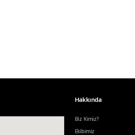
Hakkında
Biz Kimiz?
Ekibimiz