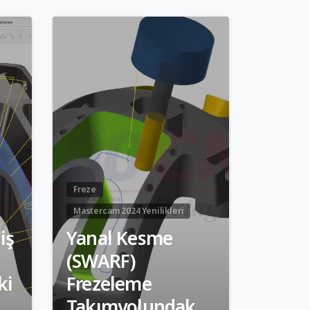
5
5
Freze
Mastercam 2024 Yenilikleri
iş
Yanal Kesme
(SWARF)
ki
Frezeleme
Takımyolundaki