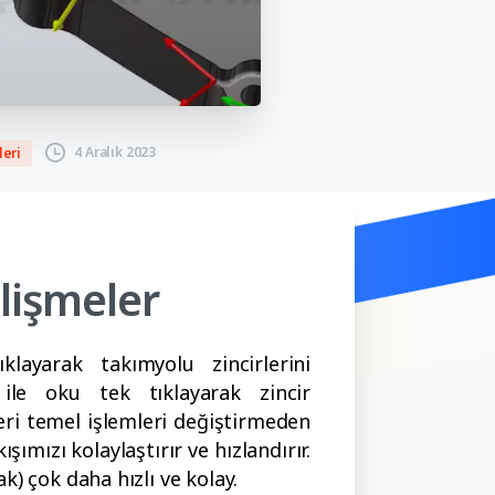
4 Aralık 2023
leri
elişmeler
layarak takımyolu zincirlerini
ile oku tek tıklayarak zincir
eri temel işlemleri değiştirmeden
ımızı kolaylaştırır ve hızlandırır.
 çok daha hızlı ve kolay.