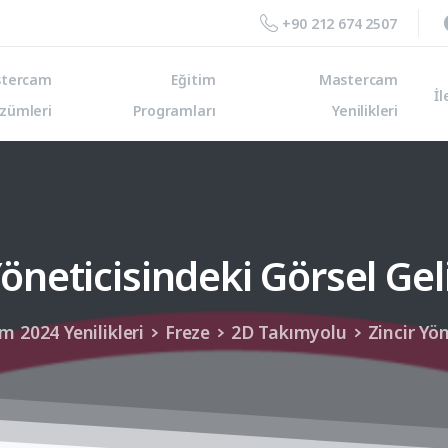
+90 212 674 2507
tercam
Eğitim
Mastercam
İl
zümleri
Programları
Yenilikleri
öneticisindeki
Görsel
Gel
 2024 Yenilikleri
Freze
2D Takımyolu
Zincir Yö