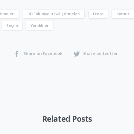
irmeleri
3D Takımyolu Geliştirmeleri
Freze
Kontur
Seçim
Yenilikler
Share on Facebook
Share on twitter
Related Posts