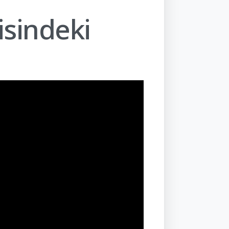
isindeki