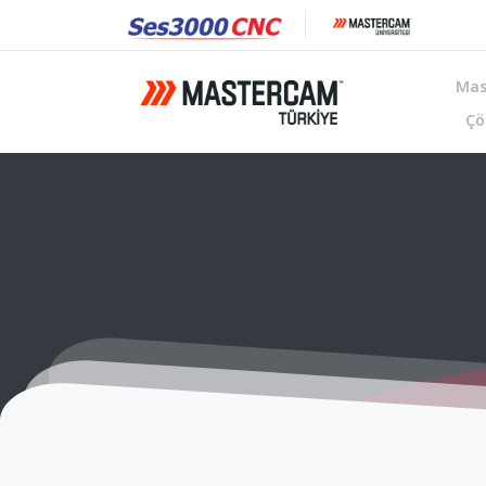
Mas
Çö