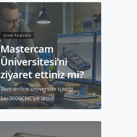
Şimdi Keşfedin
Mastercam
Üniversitesi’ni
ziyaret ettiniz mi?
Tüm online üniversite içeriği
Ses3000CNC’ye aittir.