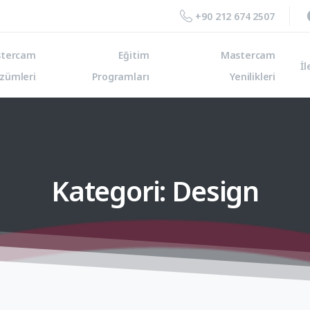
+90 212 674 2507
tercam
Eğitim
Mastercam
İl
zümleri
Programları
Yenilikleri
Kategori:
Design