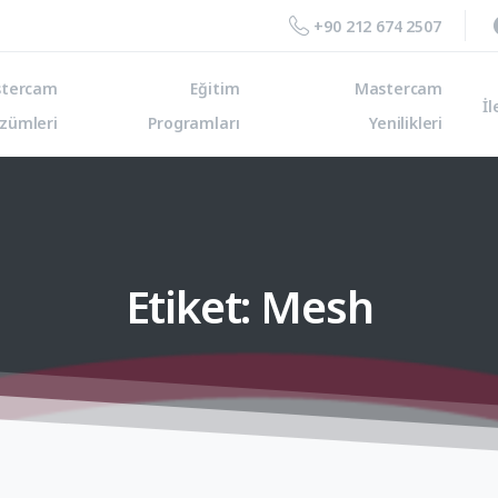
+90 212 674 2507
tercam
Eğitim
Mastercam
İl
zümleri
Programları
Yenilikleri
Etiket:
Mesh