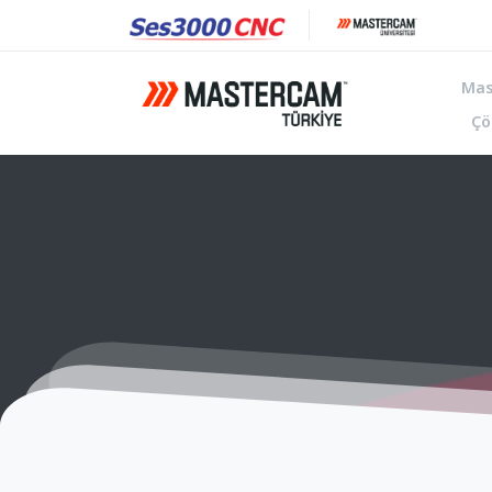
Mas
Çö