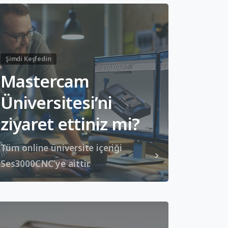
Şimdi Keşfedin
Mastercam
Üniversitesi’ni
ziyaret ettiniz mi?
Tüm online üniversite içeriği
Ses3000CNC’ye aittir.