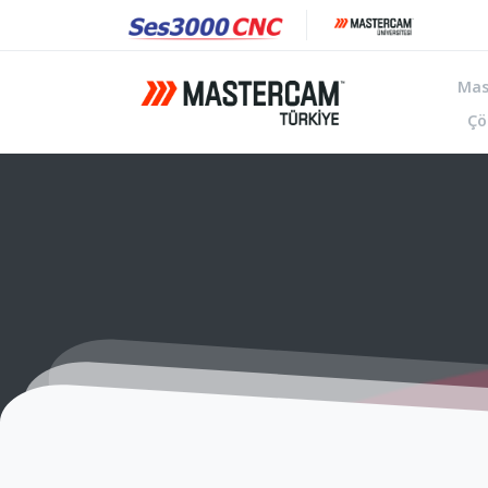
Mas
Çö