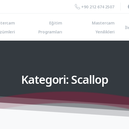
+90 212 674 2507
tercam
Eğitim
Mastercam
İl
zümleri
Programları
Yenilikleri
Kategori:
Scallop