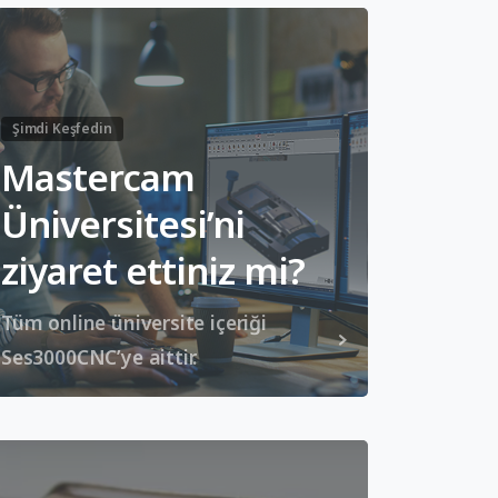
Şimdi Keşfedin
Mastercam
Üniversitesi’ni
ziyaret ettiniz mi?
Tüm online üniversite içeriği
Ses3000CNC’ye aittir.