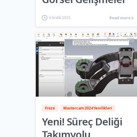
Read more
4 Aralık 2023
4
Freze
Mastercam 2024 Yenilikleri
Yeni! Süreç Deliği
Takımyolu