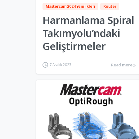
Mastercam 2024 Yenilikleri
Router
Harmanlama Spiral
Takımyolu’ndaki
Geliştirmeler
Read more
7 Aralık 2023
5