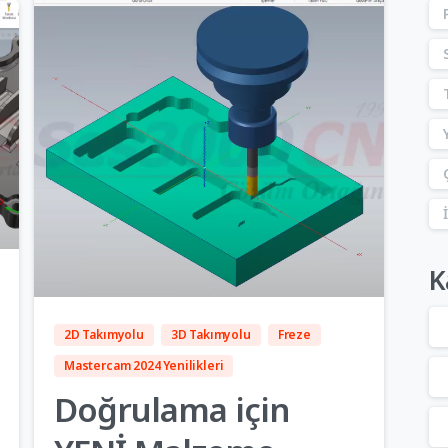
5
K
2D Takımyolu
3D Takımyolu
Freze
Mastercam 2024 Yenilikleri
Doğrulama için