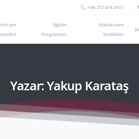
+90 212 674 2507
tercam
Eğitim
Mastercam
İl
zümleri
Programları
Yenilikleri
Yazar:
Yakup
Karataş