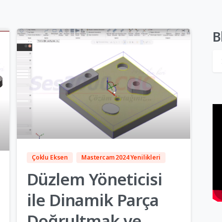
B
5
Çoklu Eksen
Mastercam 2024 Yenilikleri
Düzlem Yöneticisi
ile Dinamik Parça
Doğrultmak ve