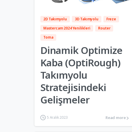
2D Takımyolu
3D Takımyolu
Freze
Mastercam 2024 Yenilikleri
Router
Torna
Dinamik Optimize
Kaba (OptiRough)
Takımyolu
Stratejisindeki
Gelişmeler
Read more
5 Aralık 2023