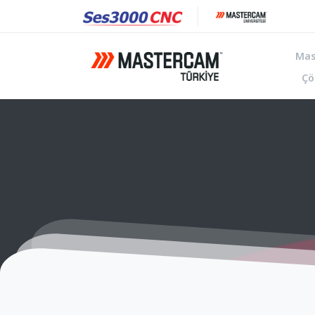
Mas
Çö