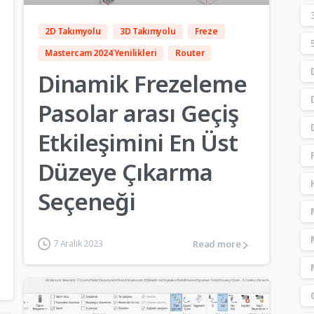
2D Takımyolu
3D Takımyolu
Freze
Mastercam 2024 Yenilikleri
Router
Dinamik Frezeleme
Pasolar arası Geçiş
Etkileşimini En Üst
Düzeye Çıkarma
Seçeneği
Read more
7 Aralık 2023