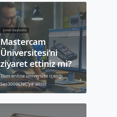
Şimdi Keşfedin
Mastercam
Üniversitesi’ni
ziyaret ettiniz mi?
Tüm online üniversite içeriği
Ses3000CNC’ye aittir.