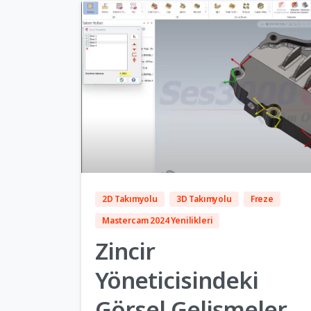
5
2D Takımyolu
3D Takımyolu
Freze
Mastercam 2024 Yenilikleri
Zincir
Yöneticisindeki
Görsel Gelişmeler