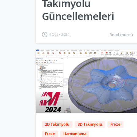
Takımyolu
Güncellemeleri
Read more
4 Ocak 2024
5
2D Takımyolu
3D Takımyolu
Freze
Freze
Harmanlama